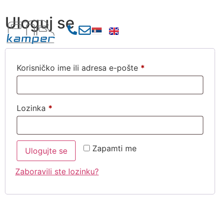
Uloguj se
Korisničko ime ili adresa e-pošte
*
Lozinka
*
Zapamti me
Ulogujte se
Zaboravili ste lozinku?