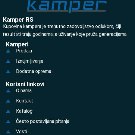
Kamper RS
Kupovina kampera je trenutno zadovoljstvo odlukom, čiji
rezultati traju godinama, a uživanje koje pruža generacijama.
Kamperi
Prodaja
Iznajmljivanje
Dodatna oprema
Korisni linkovi
O nama
Kontakt
Katalog
Često postavljana pitanja
Vesti