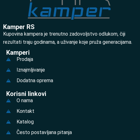
Kamper RS
Kupovina kampera je trenutno zadovoljstvo odlukom, čiji
rezultati traju godinama, a uživanje koje pruža generacijama.
Kamperi
Prodaja
Iznajmljivanje
Dodatna oprema
Korisni linkovi
O nama
Kontakt
Katalog
Često postavljana pitanja