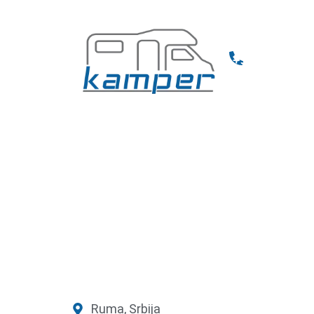
+381 65 3456
POČETNA
O NAMA
PRO
Ruma, Srbija