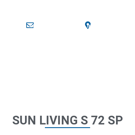
797
Industrijska 88, R
office@kamper.rs
DAJA
IZNAJMLJIVANJE
SHOP
VESTI
KAT
KONTAKT
SUN LIVING S 72 SP