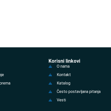
Korisni linkovi
O nama
nje
Kontakt
prema
Katalog
Često postavljana pitanja
Vesti