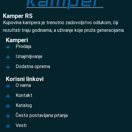
Kamper RS
Kupovina kampera je trenutno zadovoljstvo odlukom, čiji
rezultati traju godinama, a uživanje koje pruža generacijama.
Kamperi
Prodaja
Iznajmljivanje
Dodatna oprema
Korisni linkovi
O nama
Kontakt
Katalog
Često postavljana pitanja
Vesti