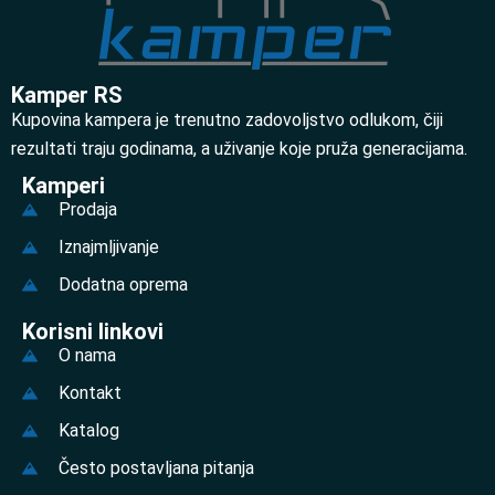
Kamper RS
Kupovina kampera je trenutno zadovoljstvo odlukom, čiji
rezultati traju godinama, a uživanje koje pruža generacijama.
Kamperi
Prodaja
Iznajmljivanje
Dodatna oprema
Korisni linkovi
O nama
Kontakt
Katalog
Često postavljana pitanja