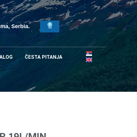
0
uma, Serbia.
ALOG
ČESTA PITANJA
R 19L/MIN