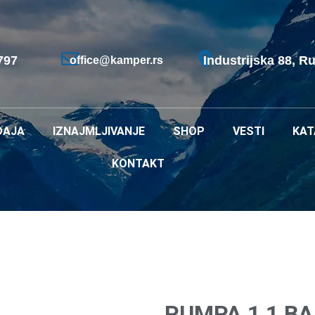
797
Industrijska 88, R
office@kamper.rs
DAJA
IZNAJMLJIVANJE
SHOP
VESTI
KAT
KONTAKT
PUMPA 1,1 BA