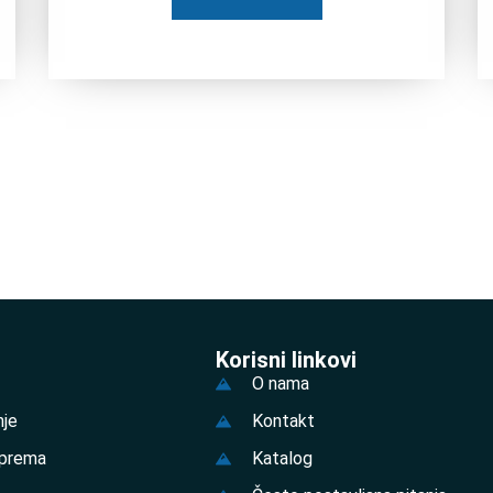
Korisni linkovi
O nama
nje
Kontakt
prema
Katalog