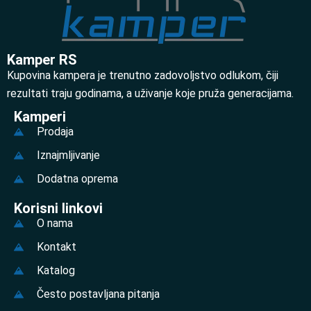
Kamper RS
Kupovina kampera je trenutno zadovoljstvo odlukom, čiji
rezultati traju godinama, a uživanje koje pruža generacijama.
Kamperi
Prodaja
Iznajmljivanje
Dodatna oprema
Korisni linkovi
O nama
Kontakt
Katalog
Često postavljana pitanja