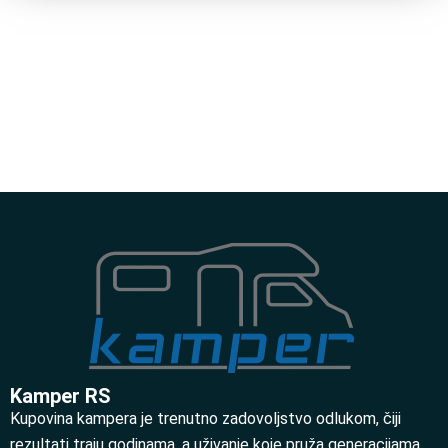
Kamper RS
Kupovina kampera je trenutno zadovoljstvo odlukom, čiji
rezultati traju godinama, a uživanje koje pruža generacijama.